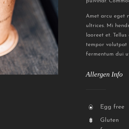
pulvinar. Commo
Amet arcu eget n
ultrices. Mi hend
laoreet et. Tellu
tempor volutpat
fermentum dui ut 
Allergen Info
Egg free
Gluten