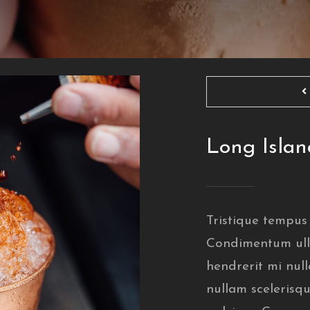
Long Islan
Tristique tempu
Condimentum ull
hendrerit mi null
nullam scelerisq