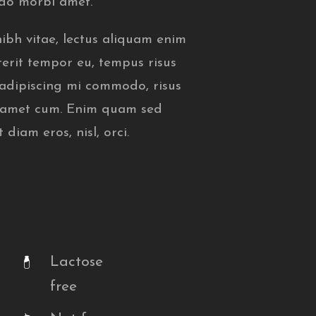
do morbi amet.
ibh vitae, lectus aliquam enim
rerit tempor eu, tempus risus
s adipiscing mi commodo, risus
 amet cum. Enim quam sed
diam eros, nisl, orci.
Lactose
free